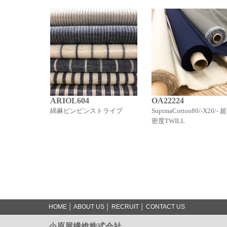
ARIOL604
OA22224
綿麻ピンピンストライプ
SupimaCotton80/-X20/- 
密度TWILL
HOME
│
ABOUT US
│
RECRUIT
│
CONTACT US
小原屋繊維株式会社