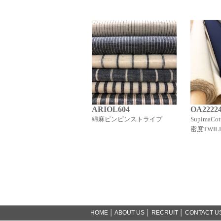
ARIOL604
OA2222
綿麻ピンピンストライプ
SupimaCot
密度TWIL
HOME
│
ABOUT US
│
RECRUIT
│
CONTACT U