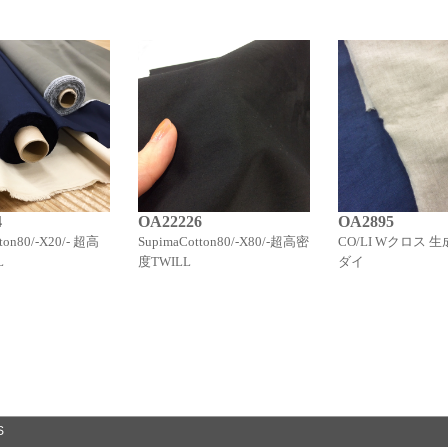
4
OA22226
OA2895
ton80/-X20/- 超高
SupimaCotton80/-X80/-超高密
CO/LI Wクロス 
L
度TWILL
ダイ
S