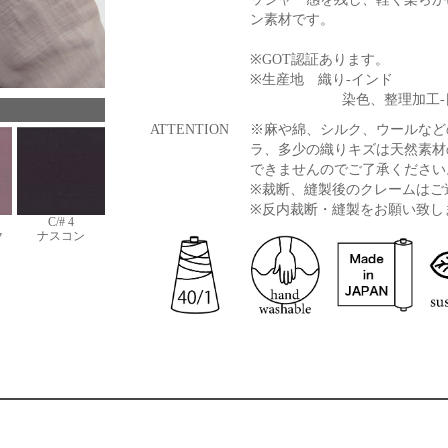
ン素材です。
※GOT認証あります。
※生産地 織り-インド
染色、整理加工-
ATTENTION
※麻や綿、シルク、ウールなど
ラ、多少の織りキズは天然素材
できませんのでご了承ください
※裁断、縫製後のクレームはご
※反内裁断・縫製をお願い致し
C/# 4
ク
ナスコン