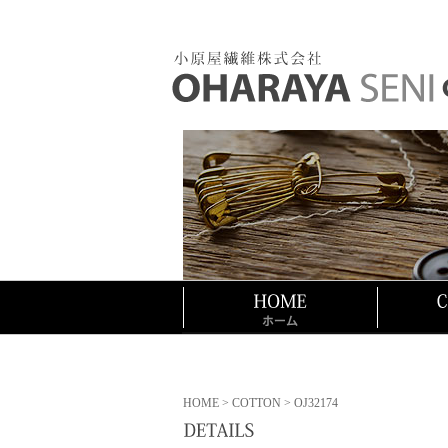
HOME
>
COTTON
> OJ32174