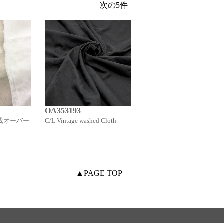
OA353193
OA35433
生成オーバー
C/L Vintage washed Cloth
綿セレブ 100/1 Cotton Law
▲PAGE TOP