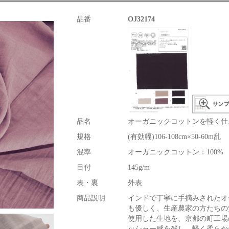
品番
OJ32174
品名
オーガニックコットンを軽く仕
規格
(有効幅)106-108cm×50-60m乱
混率
オーガニックコットン：100%
目付
145g/m
表・裏
外表
商品説明
インドで丁寧に手摘みされたオ
も優しく、生産農家の方たちの
使用した生地を、京都の町工場
ッシャー感を残し、軽く柔らか