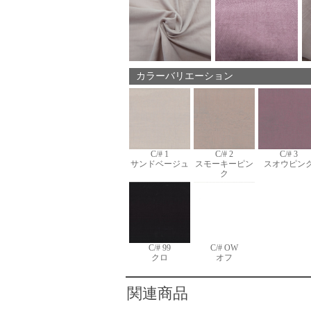
カラーバリエーション
C/# 1
C/# 2
C/# 3
サンドベージュ
スモーキーピン
スオウピン
ク
C/# 99
C/# OW
クロ
オフ
関連商品