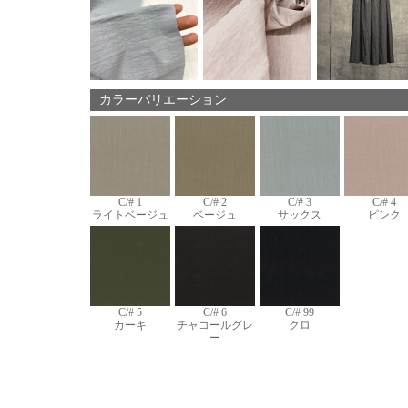
カラーバリエーション
C/# 1
C/# 2
C/# 3
C/# 4
ライトベージュ
ベージュ
サックス
ピンク
C/# 5
C/# 6
C/# 99
カーキ
チャコールグレ
クロ
ー