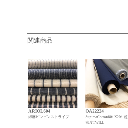
関連商品
ARIOL604
OA22224
綿麻ピンピンストライプ
SupimaCotton80/-X20/- 
密度TWILL