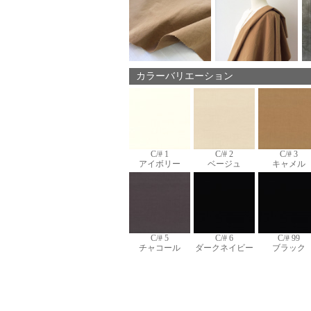
カラーバリエーション
C/# 1
C/# 2
C/# 3
アイボリー
ベージュ
キャメル
C/# 5
C/# 6
C/# 99
チャコール
ダークネイビー
ブラック