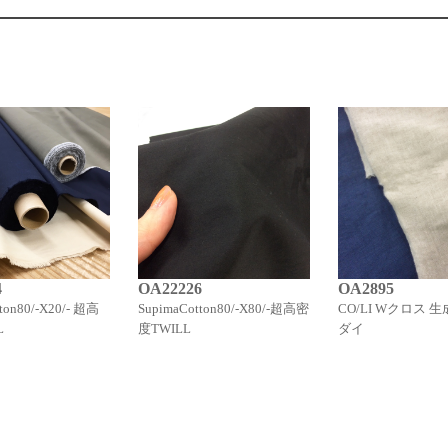
4
OA22226
OA2895
ton80/-X20/- 超高
SupimaCotton80/-X80/-超高密
CO/LI Wクロス 
L
度TWILL
ダイ