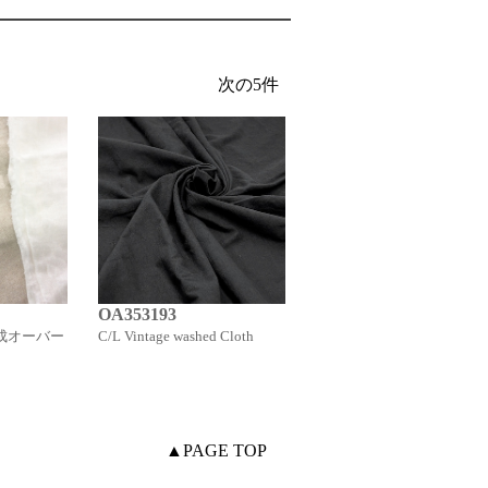
OA353193
OA35433
生成オーバー
C/L Vintage washed Cloth
綿セレブ 100/1 Cotton Law
▲PAGE TOP