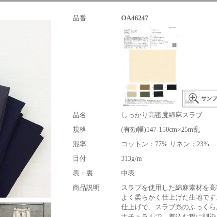
品番
OA46247
品名
しっかり高密度綿麻スラブ
規格
(有効幅)147-150cm×25m乱
混率
コットン：77% リネン：23%
目付
313g/m
表・裏
中表
商品説明
スラブを使用した綿麻素材を高
よく柔らかく仕上げた生地です
仕上げで、スラブ糸のふっくら
ナチュラルで、着込む程に馴染