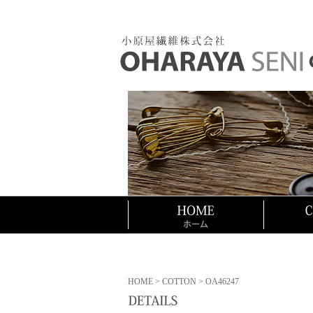
HOME
>
COTTON
> OA46247