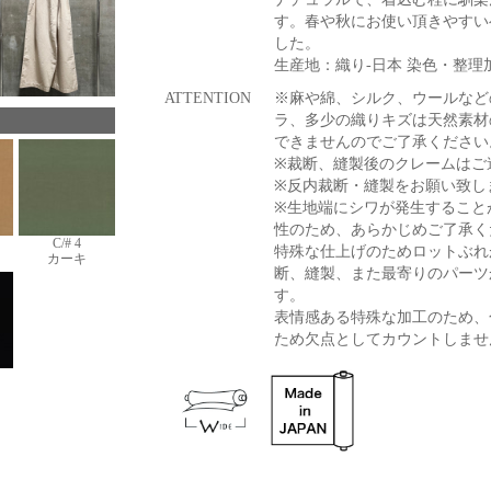
す。春や秋にお使い頂きやすい
した。
生産地：織り-日本 染色
ATTENTION
※麻や綿、シルク、ウールなど
ラ、多少の織りキズは天然素材
できませんのでご了承ください
※裁断、縫製後のクレームはご
※反内裁断・縫製をお願い致し
※生地端にシワが発生すること
性のため、あらかじめご了承く
C/# 4
特殊な仕上げのためロットぶれ
カーキ
断、縫製、また最寄りのパーツ
す。
表情感ある特殊な加工のため、
ため欠点としてカウントしませ