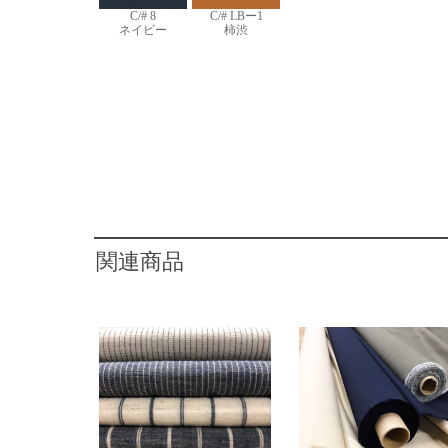
C/# 8
C/# LBー1
ネイビー
柿渋
関連商品