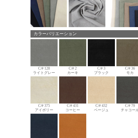
カラーバリエーション
C/# 128
C/# 2
C/# 3
C/# 36
ライトグレー
カーキ
ブラック
モカ
C/# 375
C/# 431
C/# 432
C/# 79
アイボリー
コーヒー
ベージュ
チャコー