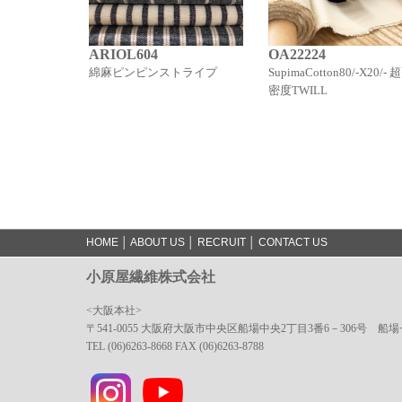
ARIOL604
OA22224
綿麻ピンピンストライプ
SupimaCotton80/-X20/- 
密度TWILL
HOME
│
ABOUT US
│
RECRUIT
│
CONTACT US
小原屋繊維株式会社
<大阪本社>
〒541-0055 大阪府大阪市中央区船場中央2丁目3番6－306号 船
TEL (06)6263-8668 FAX (06)6263-8788