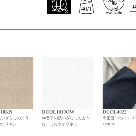
10KN
DCOL1010OW
DCOL4022
洗いざらしのよう
60番手の洗いざらしのよう
高密度2/2ツイル JA
やかリネン
な、しなやかリネン
LINEN