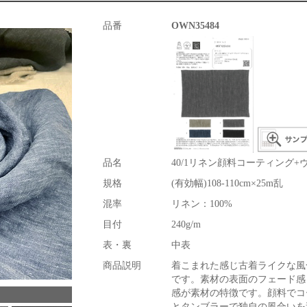
品番
OWN35484
品名
40/1リネン顔料コーティング
規格
(有効幅)108-110cm×25m乱
混率
リネン：100%
目付
240g/m
表・裏
中表
商品説明
着こまれた感じ古着ライクな風
です。素材の表面のフェード感
感が素材の特徴です。顔料でコ
とタンブラーで独自の風合いを