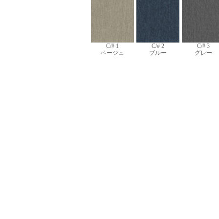
C/# 1
C/# 2
C/# 3
ベージュ
ブルー
グレー