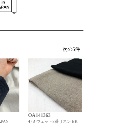
OA141363
OA20023
PAN
セミウェット8番リネン BK
40/- JAPAN LINEN