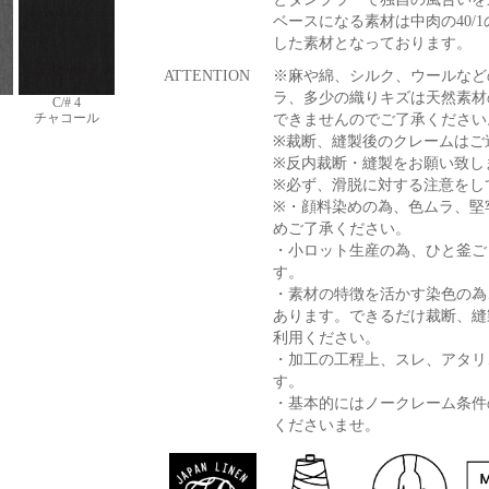
ベースになる素材は中肉の40/
した素材となっております。
ATTENTION
※麻や綿、シルク、ウールなど
ラ、多少の織りキズは天然素材
C/# 4
チャコール
できませんのでご了承ください
※裁断、縫製後のクレームはご
※反内裁断・縫製をお願い致し
※必ず、滑脱に対する注意をし
※・顔料染めの為、色ムラ、堅
めご了承ください。
・小ロット生産の為、ひと釜ご
す。
・素材の特徴を活かす染色の為
あります。できるだけ裁断、縫
利用ください。
・加工の工程上、スレ、アタリ
す。
・基本的にはノークレーム条件
くださいませ。