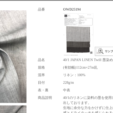
品番
OWD25194
品名
40/1 JAPAN LINEN Twill 墨染め
規格
(有効幅)112cm×27m乱
混率
リネン：100%
目付
228g/m
表・裏
中表
商品説明
40/1のリネンに染料の墨を使
出しております。
生地に余分な力をかけずに仕上
感とドライタッチを感じられる