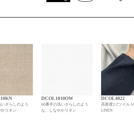
10KN
DCOL1010OW
DCOL4022
洗いざらしのよう
60番手の洗いざらしのよう
高密度2/2ツイル JA
やかリネン
な、しなやかリネン
LINEN