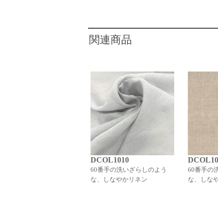
関連商品
DCOL1010
DCOL10
60番手の洗いざらしのよう
60番手の
な、しなやかリネン
な、しな