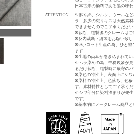
日本古来の染料である墨の味わ
ATTENTION
※麻や綿、シルク、ウールなど
ラ、多少の織りキズは天然素材
できませんのでご了承ください
※裁断、縫製後のクレームはご
※反内裁断・縫製をお願い致し
※※小ロット生産の為、ひと釜
ます。
※生地の両耳が巻き込まれてい
※ムラ染めの為、中稀現象が見
るだけ裁断、縫製時に最寄のパ
※染色の特性上、表面上にシワ
※染料の特性上、色落ち、色移
す。素材特性としてご了承くだ
※シワ部分に染料溜まりが発生
です)
※基本的にノークレーム商品と