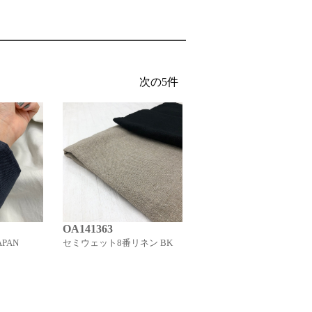
OA141363
OA20023
PAN
セミウェット8番リネン BK
40/- JAPAN LINEN