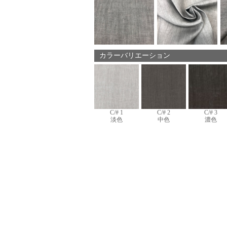
カラーバリエーション
C/# 1
C/# 2
C/# 3
淡色
中色
濃色