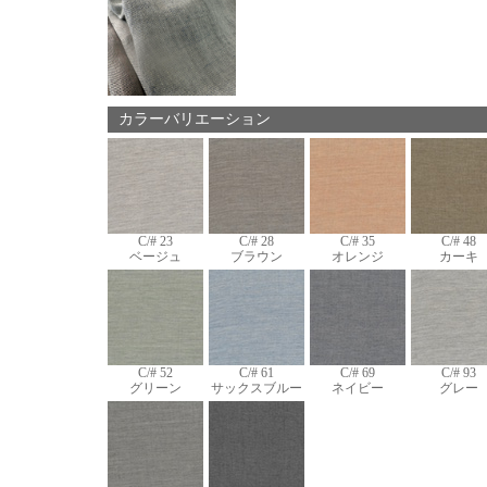
カラーバリエーション
C/# 23
C/# 28
C/# 35
C/# 48
ベージュ
ブラウン
オレンジ
カーキ
C/# 52
C/# 61
C/# 69
C/# 93
グリーン
サックスブルー
ネイビー
グレー